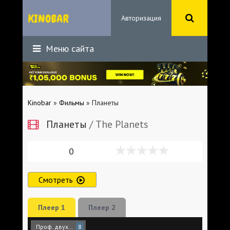
Авторизация
Меню сайта
Kinobar
»
Фильмы
» Планеты
Планеты
/ The Planets
0
Смотреть
Плеер 1
Плеер 2
Проф. двухголосый
8