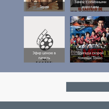
Замок с огненными
Герои
воротами
Эфир ценою в
Бригада скорой
память
помощи Токио.