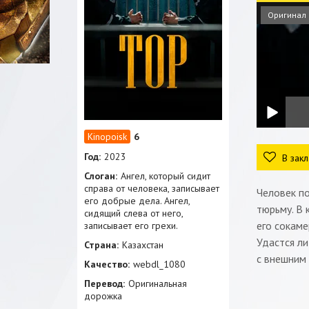
Оригинал
6
Год:
2023
В закл
Слоган:
Ангел, который сидит
справа от человека, записывает
Человек по
его добрые дела. Ангел,
тюрьму. В 
сидящий слева от него,
его сокаме
записывает его грехи.
Удастся ли
Страна:
Казахстан
с внешним
Качество:
webdl_1080
Перевод:
Оригинальная
дорожка