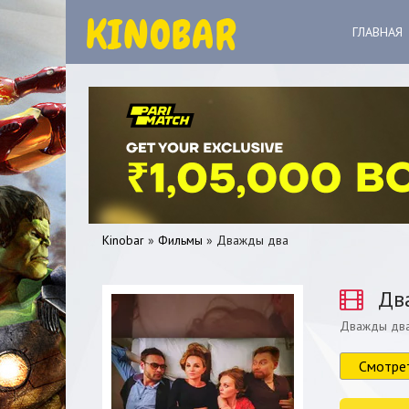
ГЛАВНАЯ
Kinobar
»
Фильмы
» Дважды два
Дв
Дважды дв
0
1
2
3
4
5
Смотре