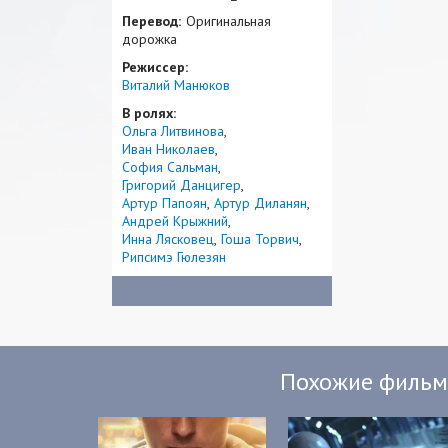
Перевод:
Оригинальная
дорожка
Режиссер:
Виталий Манюков
В ролях:
Ольга Литвинова
Иван Николаев
София Сальман
Григорий Данцигер
Артур Папоян
Артур Диланян
Андрей Крыжний
Инна Лясковец
Гоша Торвич
Рипсимэ Гюлезян
Похожие филь