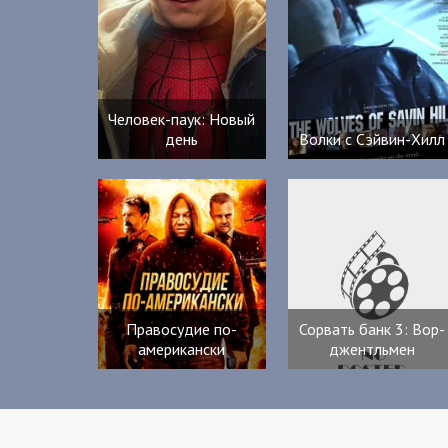
Человек-паук: Новый
день
Волки с Сэйвин-Хилл
Правосудие по-
Сорвать банк 3: Вор-
американски
джентльмен