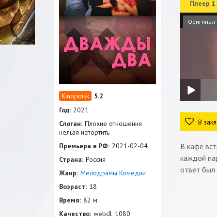
Плеер 1
Оригинал
5.2
Год:
2021
В закл
Слоган:
Плохие отношения
нельзя испортить
Премьера в РФ:
2021-02-04
В кафе вст
каждой пар
Страна:
Россия
ответ был 
Жанр:
Мелодрамы
Комедии
Возраст:
18
Время:
82 м.
Качество:
webdl_1080