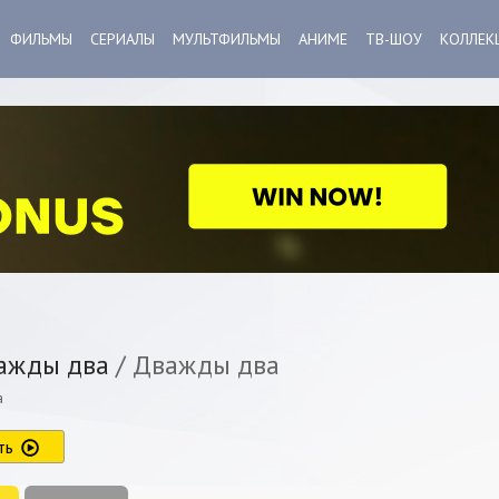
ФИЛЬМЫ
СЕРИАЛЫ
МУЛЬТФИЛЬМЫ
АНИМЕ
ТВ-ШОУ
КОЛЛЕК
ажды два
/ Дважды два
а
ть