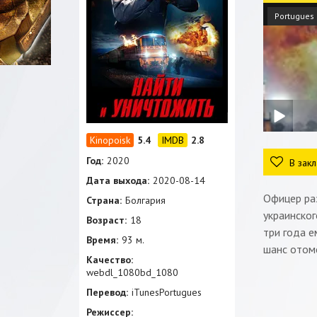
Portugues
5.4
2.8
Год:
2020
В закл
Дата выхода:
2020-08-14
Офицер ра
Страна:
Болгария
украинског
Возраст:
18
три года е
Время:
93 м.
шанс отом
Качество:
webdl_1080bd_1080
Перевод:
iTunesPortugues
Режиссер: