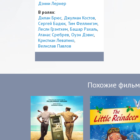
Дэнни Лернер
В ролях:
Дилан Брюс
Джулиан Костов
Сергей Бадюк
Тим Феллингэм
Лесли Грэнтхем
Башар Рахаль
Атанас Сребрев
Оуэн Дэвис
Кристиан Леватино
Велислав Павлов
Похожие филь