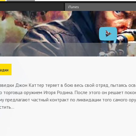
iTunes
адки
зведки Джон Каттер теряет в бою весь свой отряд, пытаясь ос
о торговца оружием Игоря Родина. После этого он решает покон
му предлагают частный контракт по ликвидации того самого ор
стить…