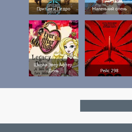
Притам и Педро
Маленький олень
Школа Эвер Афтер:
День
Рейс 298