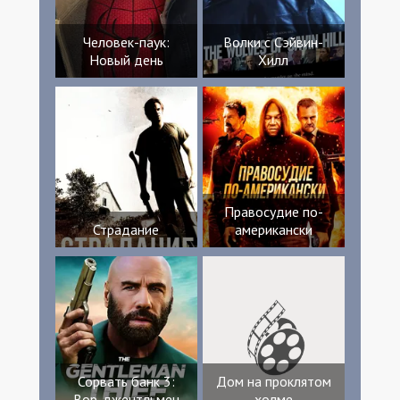
Человек-паук:
Волки с Сэйвин-
Новый день
Хилл
Правосудие по-
Страдание
американски
Сорвать банк 3:
Дом на проклятом
Вор-джентльмен
холме