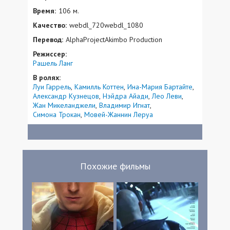
Время:
106 м.
Качество:
webdl_720webdl_1080
Перевод:
AlphaProjectAkimbo Production
Режиссер:
Рашель Ланг
В ролях:
Луи Гаррель
Камилль Коттен
Ина-Мария Бартайте
Александр Кузнецов
Нэйдра Айади
Лео Леви
Жан Микеланджели
Владимир Игнат
Симона Трокан
Мовей-Жаннин Леруа
Похожие фильмы