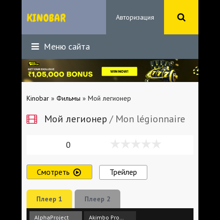
Авторизация
Меню сайта
Kinobar
»
Фильмы
» Мой легионер
Мой легионер
/ Mon légionnaire
0
Смотреть
Трейлер
Плеер 1
Плеер 2
AlphaProject
Akimbo Production