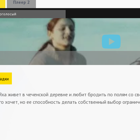
Плеер 2
оголосый
адки
Яха живет в чеченской деревне и любит бродить по полям со с
его хочет, но ее способность делать собственный выбор огранич