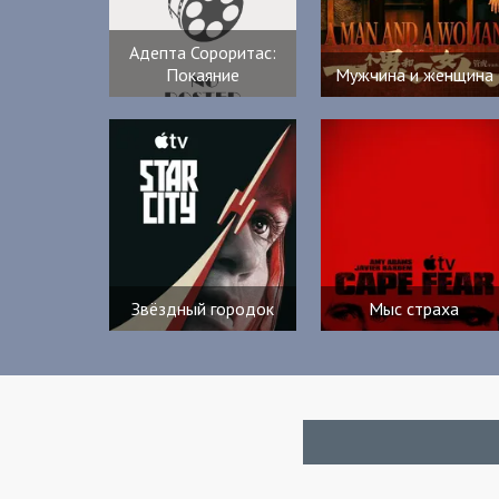
Адепта Сороритас:
Покаяние
Мужчина и женщина
Звёздный городок
Мыс страха