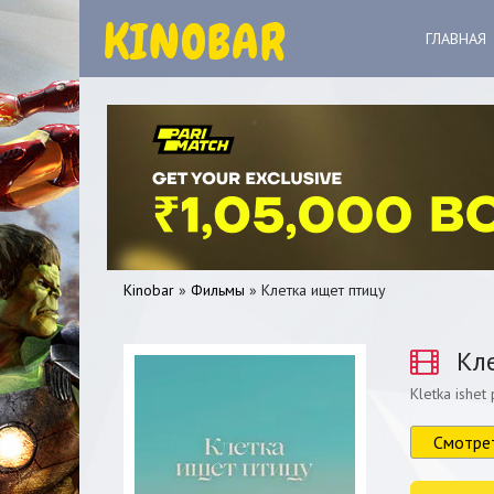
ГЛАВНАЯ
Kinobar
»
Фильмы
» Клетка ищет птицу
Кле
Kletka ishet 
0
1
2
3
4
5
Смотре