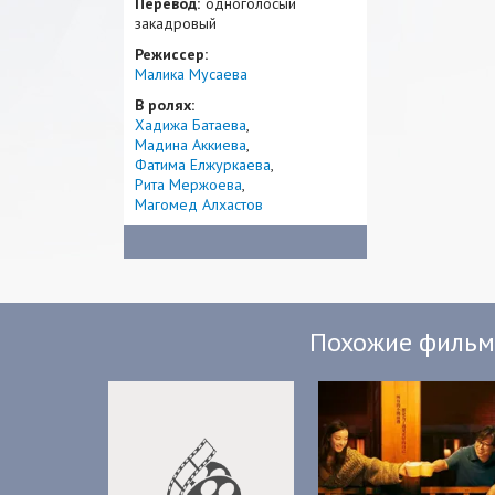
Перевод:
одноголосый
закадровый
Режиссер:
Малика Мусаева
В ролях:
Хадижа Батаева
Мадина Аккиева
Фатима Елжуркаева
Рита Мержоева
Магомед Алхастов
Похожие филь