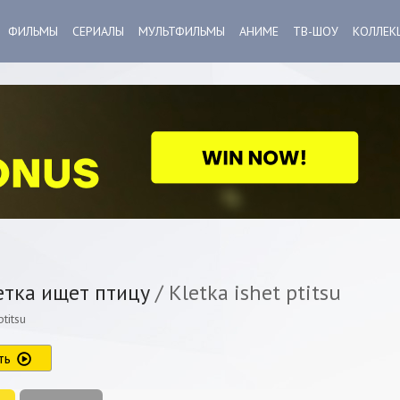
ФИЛЬМЫ
СЕРИАЛЫ
МУЛЬТФИЛЬМЫ
АНИМЕ
ТВ-ШОУ
КОЛЛЕК
тка ищет птицу
/ Kletka ishet ptitsu
ptitsu
ть