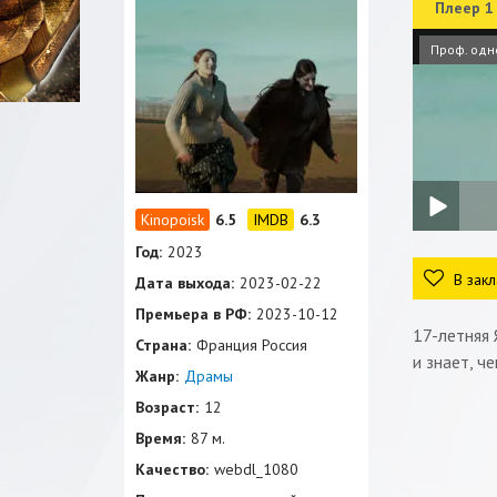
Плеер 1
Проф. одн
6.5
6.3
Год:
2023
В закл
Дата выхода:
2023-02-22
Премьера в РФ:
2023-10-12
17-летняя 
Страна:
Франция Россия
и знает, ч
Жанр:
Драмы
Возраст:
12
Время:
87 м.
Качество:
webdl_1080