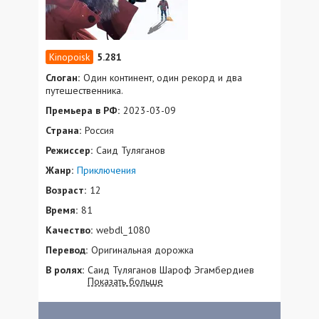
5.281
Слоган:
Один континент, один рекорд и два
путешественника.
Премьера в РФ:
2023-03-09
Страна:
Россия
Режиссер:
Саид Туляганов
Жанр:
Приключения
Возраст:
12
Время:
81
Качество:
webdl_1080
Перевод:
Оригинальная дорожка
В ролях:
Саид Туляганов Шароф Эгамбердиев
Показать больше
Зафар Сабиров Владимир Ульянов Анна
Петренко Александр Дмитриев