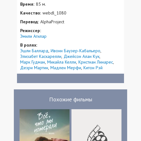
Время:
85 м.
Качество:
webdl_1080
Перевод:
AlphaProject
Режиссер:
Эмили Агилар
В ролях:
Эшли Баллард
Ивонн Баузер-Кабальеро
Элизабет Каскарелли
Джейсон Алан Кук
Марк Гудман
Микайла Келли
Кристиан Линарес
Дезри Мартин
Мадлен Мерфи
Китон Рэй
Похожие фильмы