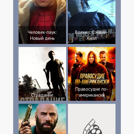
Человек-паук:
Волки с Сэйвин-
Новый день
Хилл
Правосудие по-
Страдание
американски