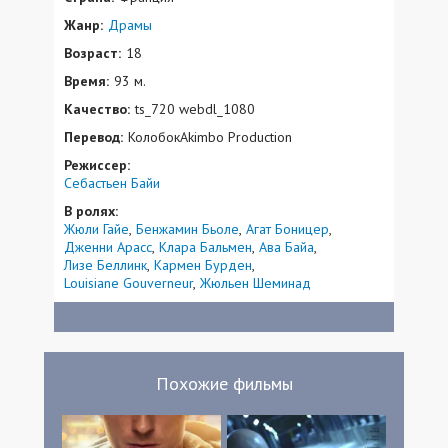
Жанр:
Драмы
Возраст:
18
Время:
93 м.
Качество:
ts_720 webdl_1080
Перевод:
КолобокAkimbo Production
Режиссер:
Себастьен Байи
В ролях:
Жюли Гайе
Бенжамин Бьоле
Агат Боницер
Дженни Арасс
Клара Бальмен
Ава Байа
Лизе Беллинк
Кармен Бурден
Louisiane Gouverneur
Жюльен Шеминад
Похожие фильмы