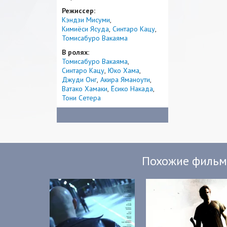
Режиссер:
Кэндзи Мисуми
Кимиёси Ясуда
Синтаро Кацу
Томисабуро Вакаяма
В ролях:
Томисабуро Вакаяма
Синтаро Кацу
Юко Хама
Джуди Онг
Акира Яманоути
Ватако Хамаки
Ёсико Накада
Тони Сетера
Похожие филь