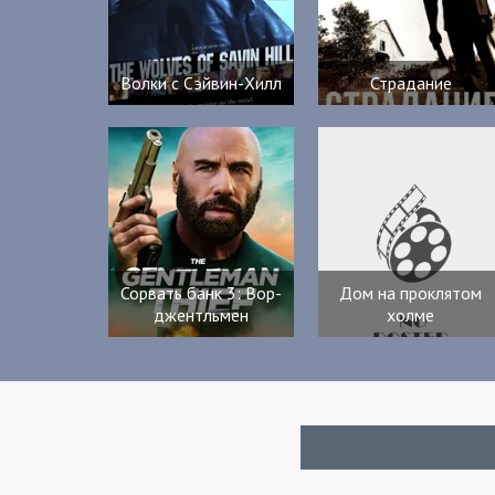
Волки с Сэйвин-Хилл
Страдание
Сорвать банк 3: Вор-
Дом на проклятом
джентльмен
холме