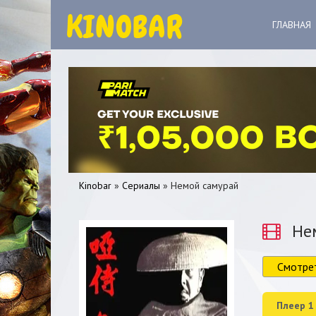
ГЛАВНАЯ
Kinobar
»
Сериалы
» Немой самурай
Нем
Смотре
0
1
2
3
4
5
Плеер 1