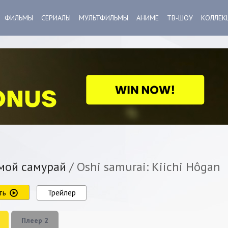
ФИЛЬМЫ
СЕРИАЛЫ
МУЛЬТФИЛЬМЫ
АНИМЕ
ТВ-ШОУ
КОЛЛЕК
ой самурай
/ Oshi samurai: Kiichi Hôgan
ть
Трейлер
Плеер 2