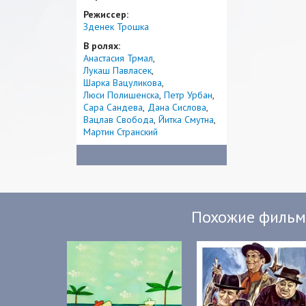
Режиссер:
Зденек Трошка
В ролях:
Анастасия Трмал
Лукаш Павласек
Шарка Вацуликова
Люси Полишенска
Петр Урбан
Сара Сандева
Дана Сислова
Вацлав Свобода
Йитка Смутна
Мартин Странский
Похожие филь