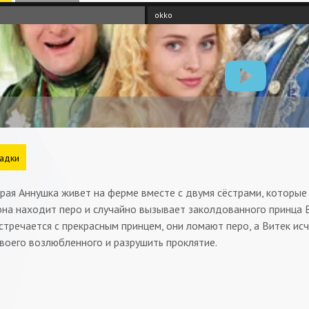
okko
адки
ая Аннушка живет на ферме вместе с двумя сёстрами, которые 
на находит перо и случайно вызывает заколдованного принца В
стречается с прекрасным принцем, они ломают перо, а Витек исч
воего возлюбленного и разрушить проклятие.