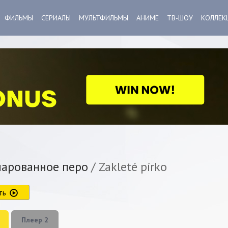
ФИЛЬМЫ
СЕРИАЛЫ
МУЛЬТФИЛЬМЫ
АНИМЕ
ТВ-ШОУ
КОЛЛЕК
арованное перо
/ Zakleté pírko
ть
Плеер 2