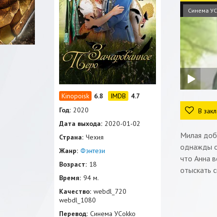
Синема УС
6.8
4.7
Год:
2020
В закл
Дата выхода:
2020-01-02
Милая добр
Страна:
Чехия
однажды о
Жанр:
Фэнтези
что Анна в
Возраст:
18
отыскать с
Время:
94 м.
Качество:
webdl_720
webdl_1080
Перевод:
Синема УСokko