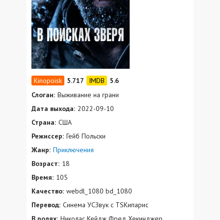
5.717
5.6
Слоган:
Выживание на грани
Дата выхода:
2022-09-10
Страна:
США
Режиссер:
Гейб Польски
Жанр:
Приключения
Возраст:
18
Время:
105
Качество:
webdl_1080 bd_1080
Перевод:
Синема УСЗвук с TSКипарис
В ролях:
Николас Кейдж Фред Хекинджер