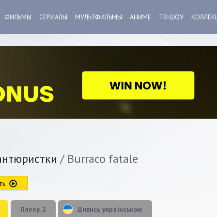
ФИЛЬМЫ
СЕРИАЛЫ
МУЛЬТФИЛЬМЫ
АНИМЕ
ТВ-ШОУ
КОЛЛЕК
нтюристки
/ Burraco fatale
ть
Плеер 2
Дивись українською