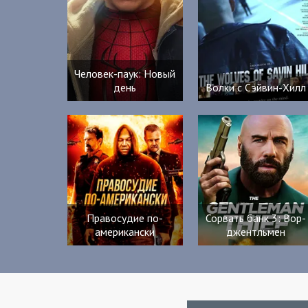
Человек-паук: Новый
день
Волки с Сэйвин-Хилл
Правосудие по-
Сорвать банк 3: Вор-
американски
джентльмен