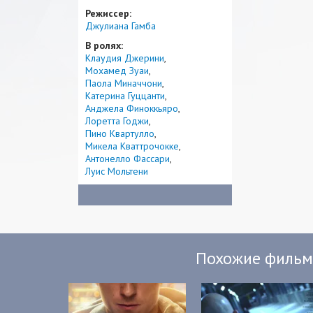
Режиссер:
Джулиана Гамба
В ролях:
Клаудия Джерини
Мохамед Зуаи
Паола Миначчони
Катерина Гуццанти
Анджела Финоккьяро
Лоретта Годжи
Пино Квартулло
Микела Кваттрочокке
Антонелло Фассари
Луис Мольтени
Похожие филь