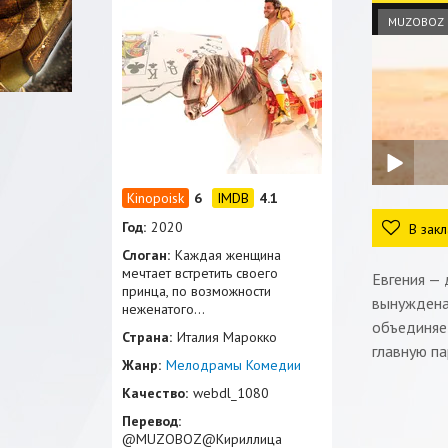
MUZOBOZ
6
4.1
Год:
2020
В закл
Слоган:
Каждая женщина
мечтает встретить своего
Евгения — 
принца, по возможности
вынуждена
неженатого...
объединяет
Страна:
Италия Марокко
главную па
Жанр:
Мелодрамы
Комедии
Качество:
webdl_1080
Перевод:
@MUZOBOZ@Кириллица