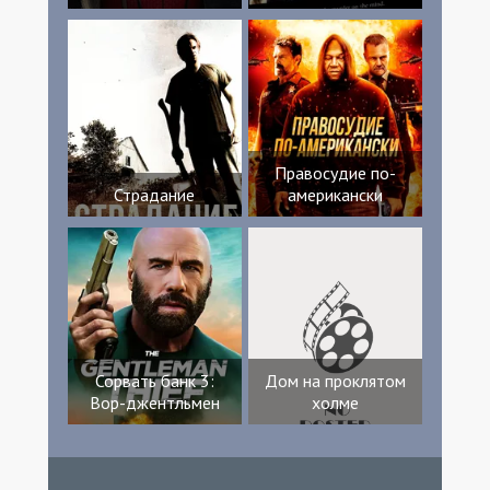
Правосудие по-
Страдание
американски
Сорвать банк 3:
Дом на проклятом
Вор-джентльмен
холме