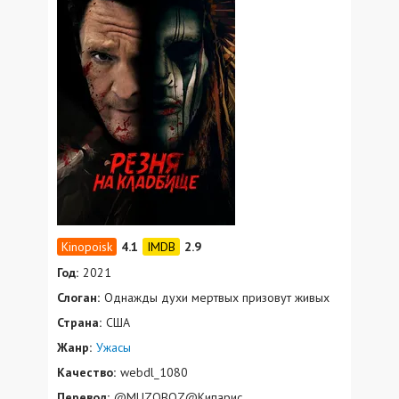
4.1
2.9
Год:
2021
Слоган:
Однажды духи мертвых призовут живых
Страна:
США
Жанр:
Ужасы
Качество:
webdl_1080
Перевод:
@MUZOBOZ@Кипарис