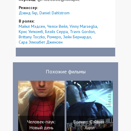
Режиссер:
Дэвид Гир
Daniel Dahlstrom
В ролях:
Майкл Мэдсен
Челси Вейл
Vinny Marseglia
Крис Уиткомб
Блэйз Серра
Travis Gordon
Brittany Toczko
Ромеро
Зейн Бернардо
Сара Элизабет Дженсен
Похожие фильмы
Человек-паук:
Волки с Сэйвин-
Новый день
Хилл