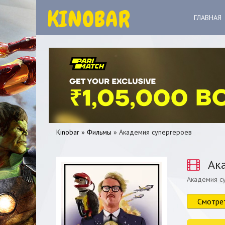
ГЛАВНАЯ
Kinobar
»
Фильмы
» Академия супергероев
Ака
Академия с
0
1
2
3
4
5
Смотре