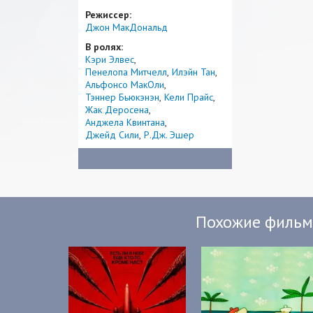
Режиссер:
Джон МакДональд
В ролях:
Кэри Элвес
Пенелопа Митчелл
Илэйн Тан
Альфонсо МакОли
Тэннер Бьюкэнэн
Кели Прайс
Жак Деросена
Анджела Квинтана
Джейд Сили
Р.Дж. Эшер
Похожие филь