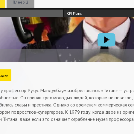
Плеер 2
CPI Films
адки
ду профессор Рукус Мандулбаум изобрел значок «Титан» — уст
бностью. Он принял трех молодых людей, которым не повезло, 
ились славы и престижа. Однако со временем коммерческая сем
ром подростков-супергероев. К 1979 году, когда двое из ориги
и Титана, даже если это означает ограбление музея профессора