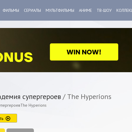
ФИЛЬМЫ
СЕРИАЛЫ
МУЛЬТФИЛЬМЫ
АНИМЕ
ТВ-ШОУ
КОЛЛЕК
демия супергероев
/ The Hyperions
упергероевThe Hyperions
ть