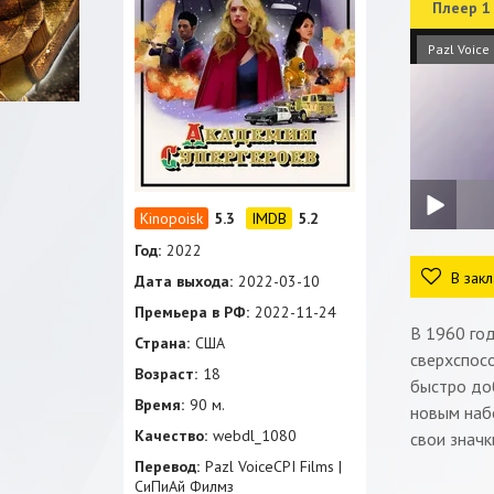
Плеер 1
Pazl Voice
5.3
5.2
Год:
2022
В закл
Дата выхода:
2022-03-10
Премьера в РФ:
2022-11-24
В 1960 го
Страна:
США
сверхспосо
Возраст:
18
быстро доб
Время:
90 м.
новым набо
Качество:
webdl_1080
свои значк
Перевод:
Pazl VoiceCPI Films |
СиПиАй Филмз