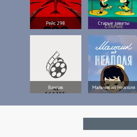
Рейс 298
Старые заветы
Ванлав
Мальчик из Неаполя