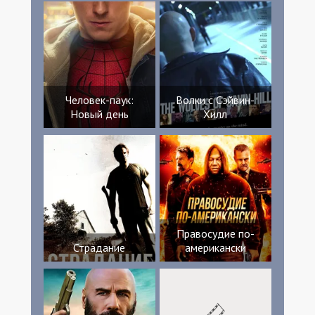
Человек-паук:
Волки с Сэйвин-
Новый день
Хилл
Правосудие по-
Страдание
американски