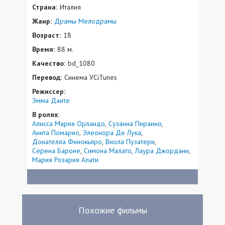
Страна:
Италия
Жанр:
Драмы
Мелодрамы
Возраст:
18
Время:
88 м.
Качество:
bd_1080
Перевод:
Синема УСiTunes
Режиссер:
Эмма Данте
В ролях:
Алисса Мария Орландо
Сузанна Пираино
Анита Помарио
Элеонора Де Лука
Донателла Финокьяро
Виола Пузатери
Серена Бароне
Симона Малато
Лаура Джордани
Мария Розария Алати
Похожие фильмы