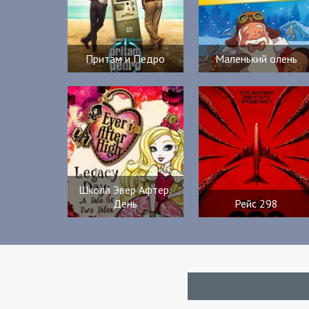
Притам и Педро
Маленький олень
Школа Эвер Афтер:
День
Рейс 298