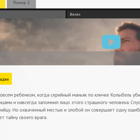
Плеер 2
Велес
адки
овсем ребенком, когда серийный маньяк по кличке Колыбель убил
цами и навсегда запомнил лицо этого страшного человека. Спу
ийцу. Но охваченный местью и злобой он совершает одну ошибку
ет тайну своего врага.