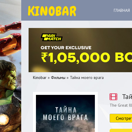
ГЛАВНАЯ
Kinobar
»
Фильмы
» Тайна моего врага
Тай
The Great Il
0
1
2
3
4
5
Смотре