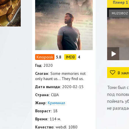
Плеер 1
MUZOBOZ
5.8
4
Год:
2020
В закл
Слоган:
Some memories not
only haunt us... They find us.
Дата выхода:
2020-02-15
Тони был с
под полови
Страна:
США
поймать уб
Жанр:
Криминал
не разгада
Возраст:
18
Время:
114 м.
Качество:
webdl_1080