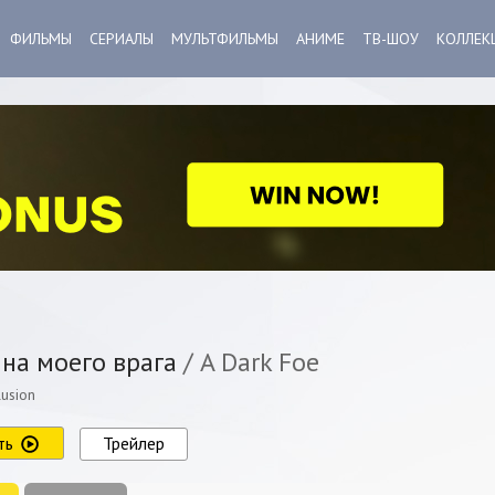
ФИЛЬМЫ
СЕРИАЛЫ
МУЛЬТФИЛЬМЫ
АНИМЕ
ТВ-ШОУ
КОЛЛЕК
на моего врага
/ A Dark Foe
lusion
ть
Трейлер