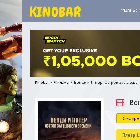
ГЛАВНАЯ
Kinobar
»
Фильмы
» Венди и Питер: Остров застывше
Вен
Смотре
0
1
2
3
4
5
Плеер 1