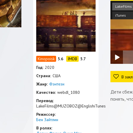
LakeFilms
iTunes
5.6
5.7
Год:
2020
Страна:
США
В закл
Жанр:
Фэнтези
Дети сбежа
Качество:
webdl_1080
понять, чт
Перевод:
LakeFilms@MUZOBOZ@EnglishiTunes
Режиссер:
Бен Зайтлин
В ролях: