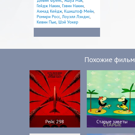
Девин Френс
Яшуа Мак
Гейдж Накин
Гэвин Накин
Ахмад Кейдж
Кшиштоф Мейн
Ромири Росс
Лоуэлл Лэндис
Кевин Пью
Шэй Уокер
Похожие филь
Рейс 298
Старые заветы