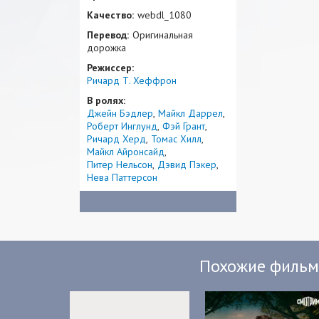
Качество:
webdl_1080
Перевод:
Оригинальная
дорожка
Режиссер:
Ричард Т. Хеффрон
В ролях:
Джейн Бэдлер
Майкл Даррел
Роберт Инглунд
Фэй Грант
Ричард Херд
Томас Хилл
Майкл Айронсайд
Питер Нельсон
Дэвид Пэкер
Нева Паттерсон
Похожие филь