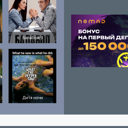
Балабол 9
Дитя ночи