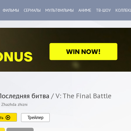
ФИЛЬМЫ
СЕРИАЛЫ
МУЛЬТФИЛЬМЫ
АНИМЕ
ТВ-ШОУ
КОЛЛЕК
Последняя битва
/ V: The Final Battle
y. Zhazhda zhizni
ть
Трейлер