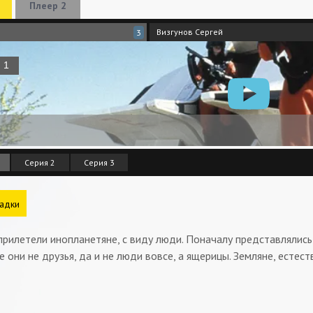
Плеер 2
Визгунов Сергей
3
Серия 2
Серия 3
адки
рилетели инопланетяне, с виду люди. Поначалу представлялись
е они не друзья, да и не люди вовсе, а ящерицы. Земляне, естес