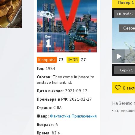
Плеер 1
СВ-Дубль
7.3
7.7
Год:
1984
Серия 1
Слоган:
They come in peace to
enslave humankind.
В закл
Дата выхода:
2021-09-17
Премьера в РФ:
2021-02-27
На Землю п
Страна:
США
что никаки
Жанр:
Фантастика
Приключения
Возраст:
6
Время:
82 м.