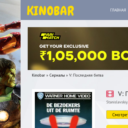
ГЛАВНАЯ
Kinobar
»
Сериалы
» V: Последняя битва
V: 
Stanislavski
0
1
2
3
4
5
Смотре