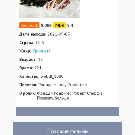
8.006
8.4
Дата выхода:
2021-09-07
Страна:
США
Жанр:
Криминал
Возраст:
18
Время:
121
Качество:
webdl_1080
Перевод:
PortuguesLucky Production
В ролях:
Фредди Родригес Роберт Стеффи
Показать больше
Делирис Васкес
Похожие фильмы