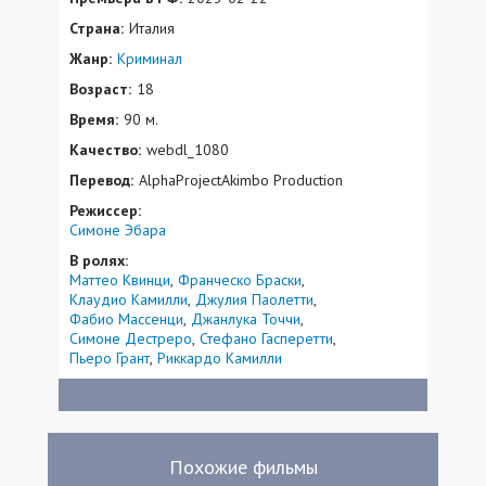
Страна:
Италия
Жанр:
Криминал
Возраст:
18
Время:
90 м.
Качество:
webdl_1080
Перевод:
AlphaProjectAkimbo Production
Режиссер:
Симоне Эбара
В ролях:
Маттео Квинци
Франческо Браски
Клаудио Камилли
Джулия Паолетти
Фабио Массенци
Джанлука Точчи
Симоне Дестреро
Стефано Гасперетти
Пьеро Грант
Риккардо Камилли
Похожие фильмы