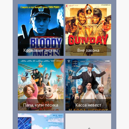
Кровавые ангелы
Вне закона
Папа, купи пёсика
Касса невест