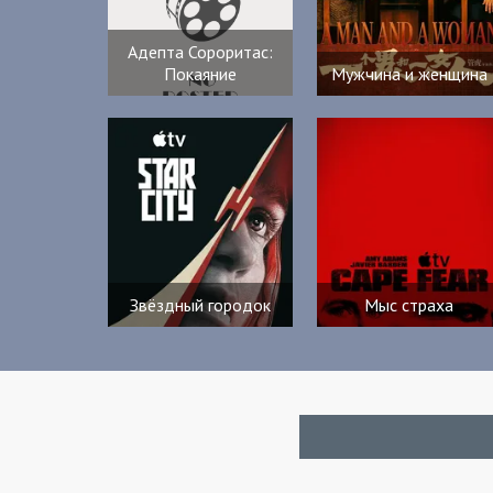
Адепта Сороритас:
Покаяние
Мужчина и женщина
Звёздный городок
Мыс страха