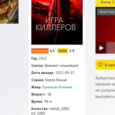
Плеер 1
Head Pack
6.5
5.9
Год:
2022
В закл
Слоган:
Выживет сильнейший
Дата выхода:
2022-09-13
Выйдя посл
Страна:
Корея Южная
прежние св
Жанр:
Криминал
Боевики
не согласе
Возраст:
18
выслужитьс
Время:
98 м.
Качество:
webdl_1080
bd_1080