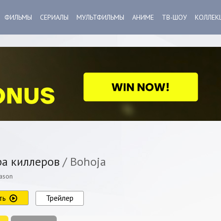
ФИЛЬМЫ
СЕРИАЛЫ
МУЛЬТФИЛЬМЫ
АНИМЕ
ТВ-ШОУ
КОЛЛЕК
а киллеров
/ Bohoja
ason
ть
Трейлер