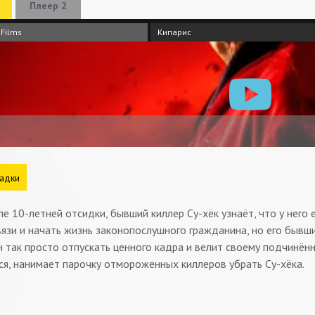
Плеер 2
 Films
Кипарис
адки
е 10-летней отсидки, бывший киллер Су-хёк узнаёт, что у него
язи и начать жизнь законопослушного гражданина, но его бывш
н так просто отпускать ценного кадра и велит своему подчинён
я, нанимает парочку отмороженных киллеров убрать Су-хёка.