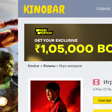
ГЛАВНАЯ
Kinobar
»
Фильмы
» Игра киллеров
Игр
A Man Of Re
0
1
2
3
4
5
Смотре