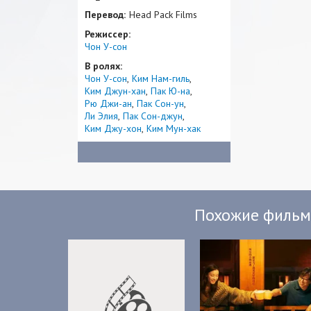
Перевод:
Head Pack Films
Режиссер:
Чон У-сон
В ролях:
Чон У-сон
Ким Нам-гиль
Ким Джун-хан
Пак Ю-на
Рю Джи-ан
Пак Сон-ун
Ли Элия
Пак Сон-джун
Ким Джу-хон
Ким Мун-хак
Похожие филь