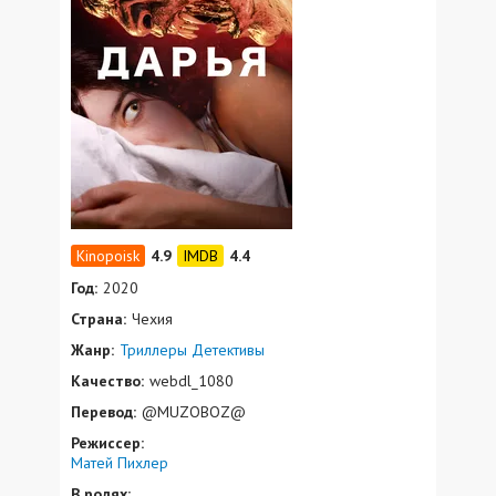
4.9
4.4
Год:
2020
Страна:
Чехия
Жанр:
Триллеры
Детективы
Качество:
webdl_1080
Перевод:
@MUZOBOZ@
Режиссер:
Матей Пихлер
В ролях: