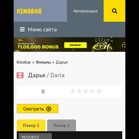
Авторизация
Меню сайта
Kinobar
»
Фильмы
» Дарья
Дарья
/ Daria
0
Смотреть
Плеер 1
Плеер 2
MUZOBOZ