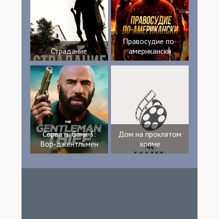
Правосудие по-
Страдание
американски
Сорвать банк 3:
Дом на проклятом
Вор-джентльмен
холме