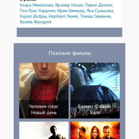
Клара Микласова
Яромир Носек
Павел Делонг
Пол Луис Харрелл
Иржи Шмицер
Яна Сульцова
Карел Добры
Норберт Лихий
Томаш Гавлинек
Василь Фридрих
Похожие фильмы
Человек-паук:
Волки с Сэйвин-
Новый день
Хилл