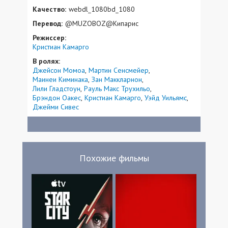
Качество:
webdl_1080bd_1080
Перевод:
@MUZOBOZ@Кипарис
Режиссер:
Кристиан Камарго
В ролях:
Джейсон Момоа
Мартин Сенсмейер
Маинеи Киминака
Зан Маккларнон
Лили Гладстоун
Рауль Макс Трухильо
Брэндон Оакес
Кристиан Камарго
Уэйд Уильямс
Джейми Сивес
Похожие фильмы