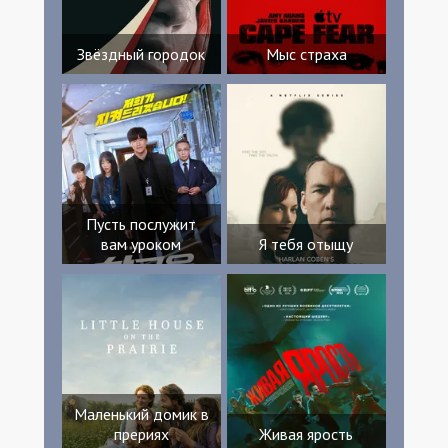
Звёздный городок
Мыс страха
Пусть послужит
вам уроком
Я тебя отыщу
Маленький домик в
прериях
Живая ярость