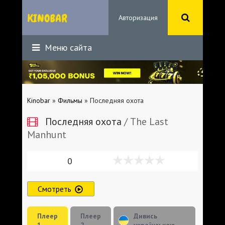
Авторизация
Меню сайта
Kinobar
»
Фильмы
» Последняя охота
Последняя охота
/ The Last
Manhunt
0
Смотреть
Плеер
Плеер
Дивись
1
2
українською