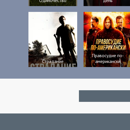
Одиночество
день
Правосудие по-
Страдание
американски