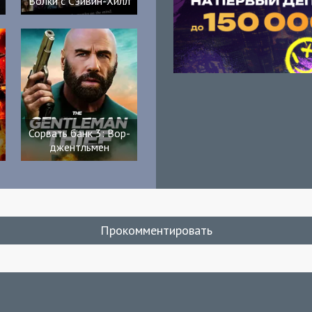
Волки с Сэйвин-Хилл
Сорвать банк 3: Вор-
джентльмен
Прокомментировать