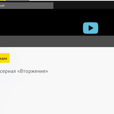
рий
адки
 сериал «Вторжение»