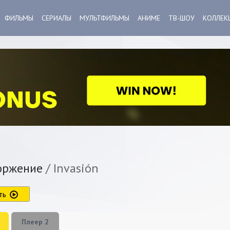
ФИЛЬМЫ
СЕРИАЛЫ
МУЛЬТФИЛЬМЫ
АНИМЕ
ТВ-ШОУ
КОЛЛЕК
оржение
/ Invasión
ть
Плеер 2