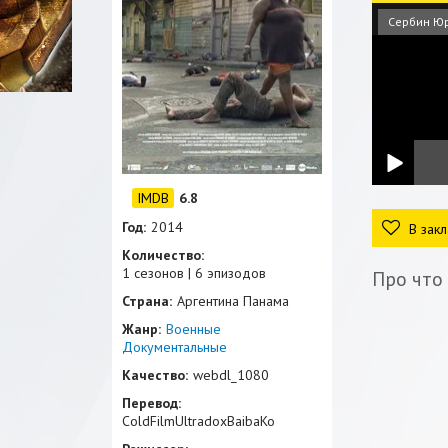
Сербин Ю
6.8
Год:
2014
В закл
Количество:
1 сезонов | 6 эпизодов
Про что
Страна:
Аргентина Панама
Жанр:
Военные
Документальные
Качество:
webdl_1080
Перевод:
ColdFilmUltradoxBaibaKo