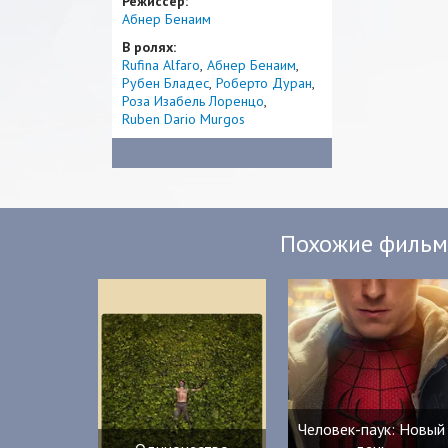
Режиссер:
Абнер Бенаим
В ролях:
Rufina Alfaro
Абнер Бенаим
Рубен Бладес
Роберто Дуран
Роза Изабель Лоренцо
Ruben Dario Murgos
Похожие филь
Человек-паук: Новый