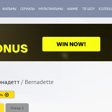
ФИЛЬМЫ
СЕРИАЛЫ
МУЛЬТФИЛЬМЫ
АНИМЕ
ТВ-ШОУ
КОЛЛЕК
надетт
/ Bernadette
ть
Плеер 2