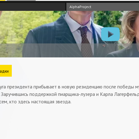
AlphaProject
адки
руга президента прибывает в новую резиденцию после победы м
з. Заручившись поддержкой пиарщика-лузера и Карла Лагерфель
сем, кто здесь настоящая звезда.