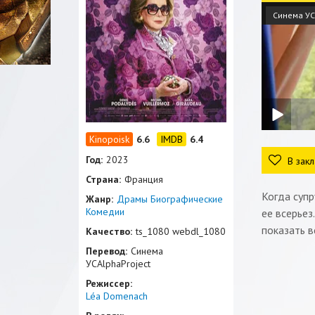
Синема УС
6.6
6.4
Год:
2023
В закл
Страна:
Франция
Когда суп
Жанр:
Драмы
Биографические
Комедии
ее всерье
показать в
Качество:
ts_1080 webdl_1080
Перевод:
Синема
УСAlphaProject
Режиссер:
Léa Domenach