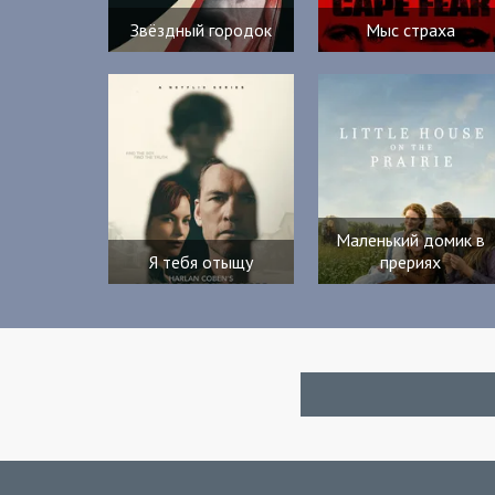
Звёздный городок
Мыс страха
Маленький домик в
Я тебя отыщу
прериях