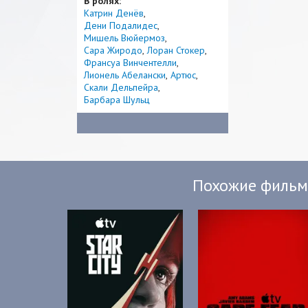
В ролях:
Катрин Денёв
Дени Подалидес
Мишель Вюйермоз
Сара Жиродо
Лоран Стокер
Франсуа Винчентелли
Лионель Абелански
Артюс
Скали Дельпейра
Барбара Шульц
Похожие филь