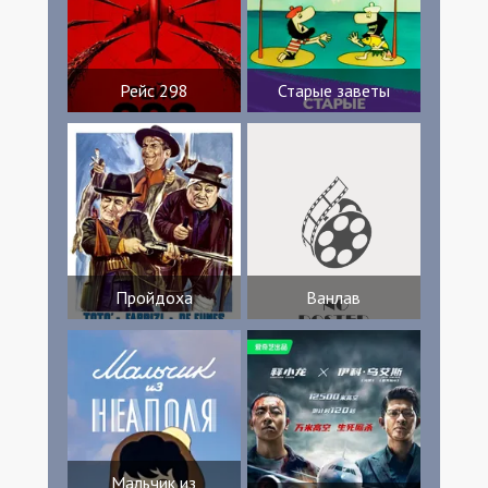
Рейс 298
Старые заветы
Пройдоха
Ванлав
Мальчик из