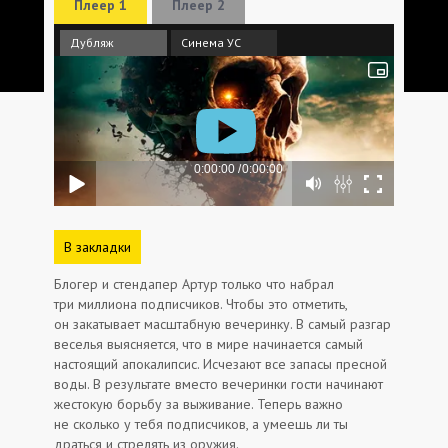
Плеер 1
Плеер 2
Дубляж
Синема УС
В закладки
Блогер и стендапер Артур только что набрал
три миллиона подписчиков. Чтобы это отметить,
он закатывает масштабную вечеринку. В самый разгар
веселья выясняется, что в мире начинается самый
настоящий апокалипсис. Исчезают все запасы пресной
воды. В результате вместо вечеринки гости начинают
жестокую борьбу за выживание. Теперь важно
не сколько у тебя подписчиков, а умеешь ли ты
драться и стрелять из оружия.