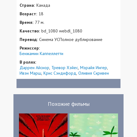
Страна:
Канада
Возраст:
18
Время:
77 м.
Качество:
bd_1080 webdl_1080
Перевод:
Синема УСПолное дублирование
Режиссер:
Бенжамин Каппеллетти
В ролях:
Даррен Айснор
Тревор Хэйес
Мэрайя Ингер
Ивэн Марш
Крис Сэндифорд
Оливия Скривен
Похожие фильмы