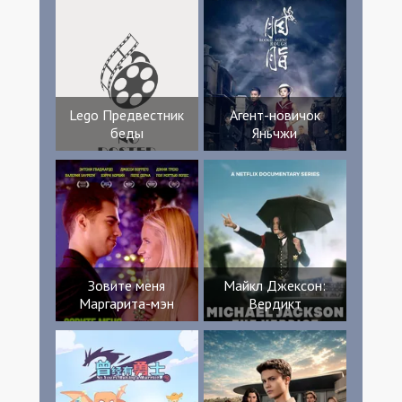
Lego Предвестник
Агент-новичок
беды
Яньчжи
Зовите меня
Майкл Джексон:
Маргарита-мэн
Вердикт