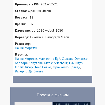
Премьера в РФ:
2023-12-21
Страна:
Франция Италия
Возраст:
18
Время:
95 м.
Качество:
bd_1080 webdl_1080
Перевод:
Синема УСParagraph Media
Режиссер:
Нанни Моретти
В ролях:
Нанни Моретти
Маргерита Буй
Сильвио Орландо
Барбора Бобулова
Матьё Амальрик
Ежи Штур
Жольт Ангер
Теко Селио
Франческо Бранди
Валерио Да Сильва
Похожие фильмы