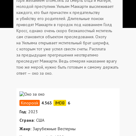
Горя желанием отомстить за смерть отца и матери,
молодой преступник Уильям Маккарти выслеживает
каждого, кто был причастен к предательству
и убийству его родителей. Длительные поиски
приводят Маккарти в городок под названием Голд
Кросс, однако очень скоро безжалостный мститель
сам становится объектом преследования. Охоту
на Уильяма открывает мстительный брат шерифа,
с которым тот уже успел свести счеты. Расплата
за предыдущие прегрешения неотвратимо
преследует Маккарти. Ведь отмеряя наказание врагу
тою же мерой, нужно быть готовым и самому держать
ответ — око за око.
4.563
6
Год:
2023
Страна:
США
Жанр:
Зарубежные Вестерны