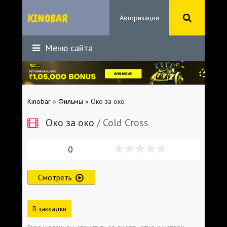
Авторизация
Меню сайта
Kinobar
»
Фильмы
» Око за око
Око за око
/ Cold Cross
0
Смотреть
В закладки