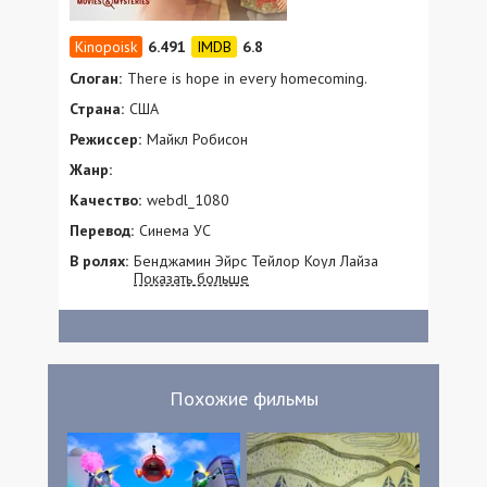
6.491
6.8
Слоган:
There is hope in every homecoming.
Страна:
США
Режиссер:
Майкл Робисон
Жанр:
Качество:
webdl_1080
Перевод:
Синема УС
В ролях:
Бенджамин Эйрс Тейлор Коул Лайза
Показать больше
Хьюже Стефания Инделикато Камилль
Митчелл Жаклин Энн Стюарт Стефани Ван
Дик Грант Влахович Нельсон Вонг Джим
Мартенс
Похожие фильмы