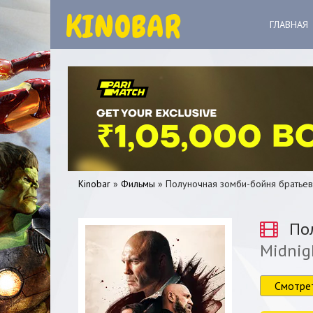
ГЛАВНАЯ
Kinobar
»
Фильмы
» Полуночная зомби-бойня братье
Пол
Midnig
0
1
2
3
4
5
Смотре