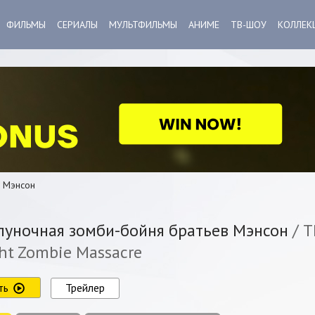
ФИЛЬМЫ
СЕРИАЛЫ
МУЛЬТФИЛЬМЫ
АНИМЕ
ТВ-ШОУ
КОЛЛЕК
в Мэнсон
уночная зомби-бойня братьев Мэнсон
/ T
ht Zombie Massacre
ть
Трейлер