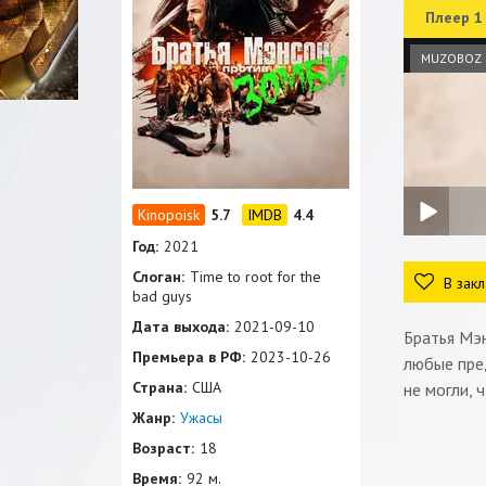
Плеер 1
MUZOBOZ
5.7
4.4
Год:
2021
Слоган:
Time to root for the
В закл
bad guys
Дата выхода:
2021-09-10
Братья Мэн
Премьера в РФ:
2023-10-26
любые пред
Страна:
США
не могли, 
Жанр:
Ужасы
Возраст:
18
Время:
92 м.