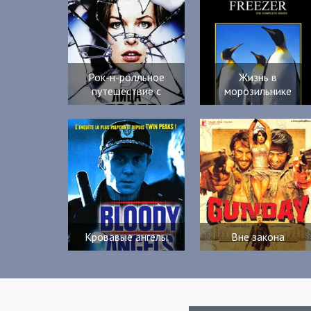
Рок-н-ролльное
Жизнь в
путешествие с
морозильнике
Кровавые ангелы
Вне закона