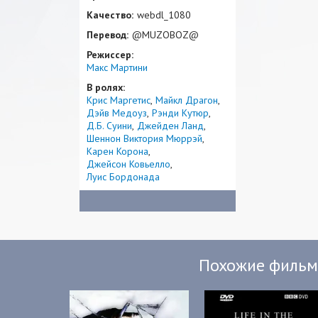
Качество:
webdl_1080
Перевод:
@MUZOBOZ@
Режиссер:
Макс Мартини
В ролях:
Крис Маргетис
Майкл Драгон
Дэйв Медоуз
Рэнди Кутюр
Д.Б. Суини
Джейден Ланд
Шеннон Виктория Мюррэй
Карен Корона
Джейсон Ковьелло
Луис Бордонада
Похожие филь