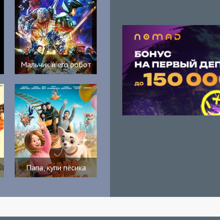
Мальчик и его робот
Папа, купи пёсика