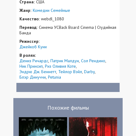
Страна:
США
Жанр:
Комедии
Семейные
Качество:
webdl_1080
Перевод:
Синема УСBack Board Cinema | Студийная
Банда
Режиссер:
Джейкоб Куни
В ролях:
Дениз Ричардс
Патрик Малдун
Сол Рендино
Ник Принсип
Риз Оливия Коте
Эндрю Дж. Беннетт
Тейлор Вэйл
Darby
Блэр Динуччи
Petunia
Похожие фильмы