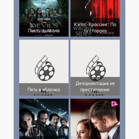
Кэппс-Кроссинг: По
Пасть дьявола
ту сторону
Дезориентация не
Пять в яблочко
преступление