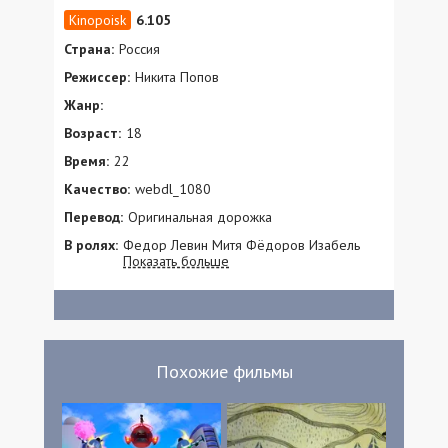
6.105
Страна:
Россия
Режиссер:
Никита Попов
Жанр:
Возраст:
18
Время:
22
Качество:
webdl_1080
Перевод:
Оригинальная дорожка
В ролях:
Федор Левин Митя Фёдоров Изабель
Показать больше
Эйдлен Тасо Плетнер Сергей Попов
Василий Белов
Похожие фильмы