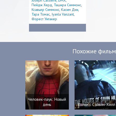
Joseph Cassiere
DMX
Пейдж Херд
Ташира Симмонс
Ксавьер Симмонс
Касим Дин
Тара Томас
Iyanla Vanzant
Форест Уитакер
Похожие филь
Человек-паук: Новый
день
Волки с Сэйвин-Хилл