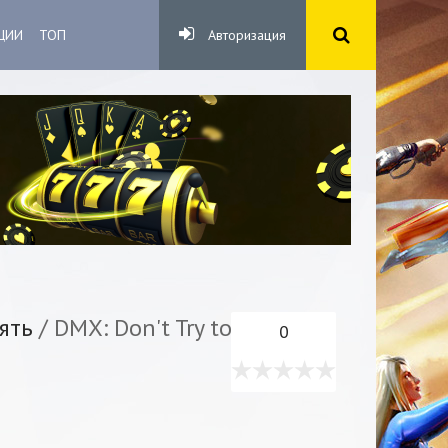
ЦИИ
ТОП
Авторизация
ять
/ DMX: Don't Try to
0