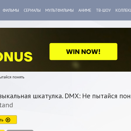
ФИЛЬМЫ
СЕРИАЛЫ
МУЛЬТФИЛЬМЫ
АНИМЕ
ТВ-ШОУ
КОЛЛЕК
ытайся понять
ыкальная шкатулка. DMX: Не пытайся пон
tand
ть