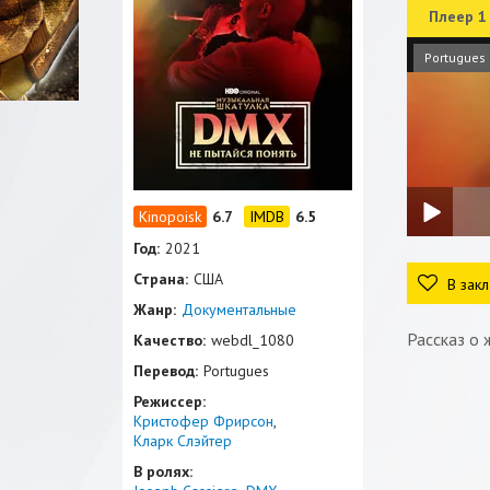
Плеер 1
Portugues
6.7
6.5
Год:
2021
Страна:
США
В закл
Жанр:
Документальные
Рассказ о 
Качество:
webdl_1080
Перевод:
Portugues
Режиссер:
Кристофер Фрирсон
Кларк Слэйтер
В ролях: