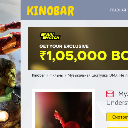
ГЛАВНАЯ
Kinobar
»
Фильмы
» Музыкальная шкатулка. DMX: Не п
Муз
Unders
0
1
2
3
4
5
Смотре