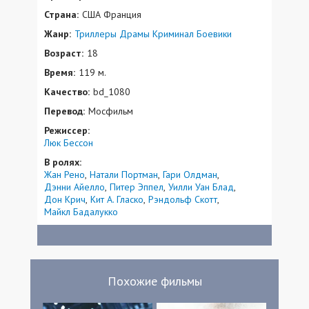
Страна:
США Франция
Жанр:
Триллеры
Драмы
Криминал
Боевики
Возраст:
18
Время:
119 м.
Качество:
bd_1080
Перевод:
Мосфильм
Режиссер:
Люк Бессон
В ролях:
Жан Рено
Натали Портман
Гари Олдман
Дэнни Айелло
Питер Эппел
Уилли Уан Блад
Дон Крич
Кит А. Гласко
Рэндольф Скотт
Майкл Бадалукко
Похожие фильмы