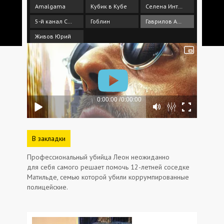
Amalgama
Кубик в Кубе
Селена Интернейшнл
5-й канал СПб
Гоблин
Гаврилов Андрей
Живов Юрий
В закладки
Профессиональный убийца Леон неожиданно
для себя самого решает помочь 12-летней соседке
Матильде, семью которой убили коррумпированные
полицейские.