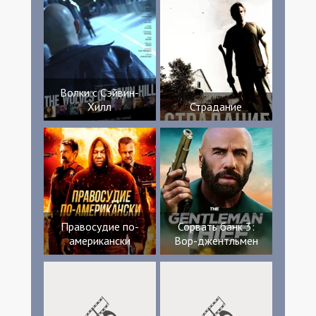
Волки с Сэйвин-
Хилл
Страдание
Правосудие по-
Сорвать банк 3:
американски
Вор-джентльмен