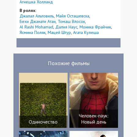
Агнешка Холланд
В ролях:
Джалал Альтовиль
Майя Осташевска
Бехи Джанати Атаи
Томаш Влосок
Al Rashi Mohamad
Далия Наус
Моника Фрайчик
Ясмина Поляк
Мацей Штур
Агата Кулеша
Похожие фильмы
Человек-паук:
Одиночество
Новый день