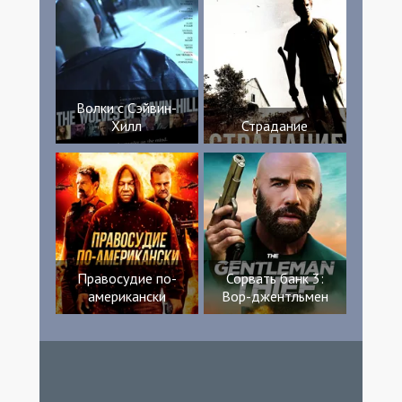
Волки с Сэйвин-
Хилл
Страдание
Правосудие по-
Сорвать банк 3:
американски
Вор-джентльмен