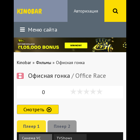
Авторизация
Меню сайта
Kinobar
»
Фильмы
» Офисная гонка
Офисная гонка
/ Office Race
0
Смотреть
Плеер 1
Плеер 2
Синема УС
TVShows