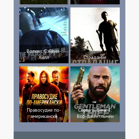
Волки с Сэйвин-
Хилл
Страдание
Правосудие по-
Сорвать банк 3:
американски
Вор-джентльмен