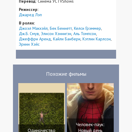
Перевод:
Синема УСTVShows
Режиссер:
Джаред Лэп
В ролях:
Джоэл Макхэйл
Бек Беннетт
Келси Грэммер
Дж.Б. Смув
Элисон Хэннигэн
Аль Томпсон
Джеффри Аренд
Кайли Банбери
Кэтлин Карлсон
Эринн Хэйс
Похожие фильмы
Человек-паук:
Одиночество
Новый день