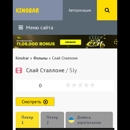
Авторизация
Меню сайта
Kinobar
»
Фильмы
» Слай Сталлоне
Слай Сталлоне
/ Sly
0
Смотреть
Плеер
Плеер
Дивись
1
2
українською