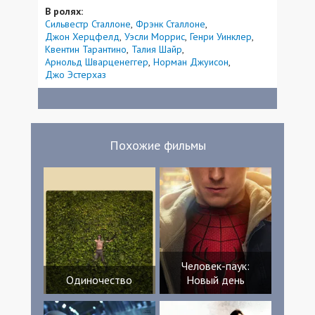
В ролях:
Сильвестр Сталлоне
Фрэнк Сталлоне
Джон Херцфелд
Уэсли Моррис
Генри Уинклер
Квентин Тарантино
Талия Шайр
Арнольд Шварценеггер
Норман Джуисон
Джо Эстерхаз
Похожие фильмы
Человек-паук:
Одиночество
Новый день