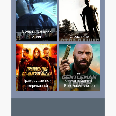
Волки с Сэйвин-
Хилл
Страдание
Правосудие по-
Сорвать банк 3:
американски
Вор-джентльмен