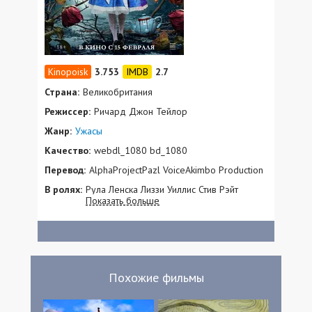
3.753
2.7
Страна:
Великобритания
Режиссер:
Ричард Джон Тейлор
Жанр:
Ужасы
Качество:
webdl_1080 bd_1080
Перевод:
AlphaProjectPazl VoiceAkimbo Production
В ролях:
Рула Ленска Лиззи Уиллис Стив Рэйт
Показать больше
Джон-Пол Гейтс Рикки Климптон Николь
Атанасова Найджел Труп Лила Сарнер
Похожие фильмы