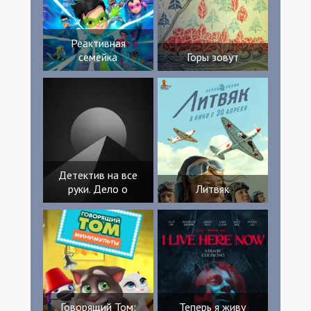
Реактивная
семейка
Горы зовут
Детектив на все
руки. Дело о
Литвяк
Говорящий Том:
Теперь я живу