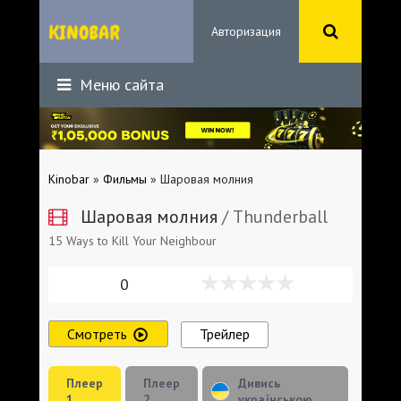
Авторизация
Меню сайта
Kinobar
»
Фильмы
» Шаровая молния
Шаровая молния
/ Thunderball
15 Ways to Kill Your Neighbour
0
Смотреть
Трейлер
Плеер
Плеер
Дивись
1
2
українською