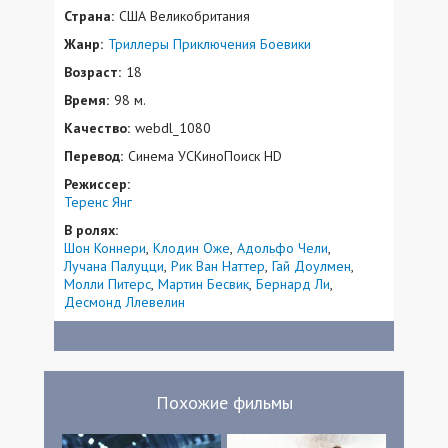
Страна:
США Великобритания
Жанр:
Триллеры
Приключения
Боевики
Возраст:
18
Время:
98 м.
Качество:
webdl_1080
Перевод:
Синема УСКиноПоиск HD
Режиссер:
Теренс Янг
В ролях:
Шон Коннери
Клодин Оже
Адольфо Чели
Лучана Палуцци
Рик Ван Наттер
Гай Доулмен
Молли Питерс
Мартин Бесвик
Бернард Ли
Десмонд Ллевелин
Похожие фильмы