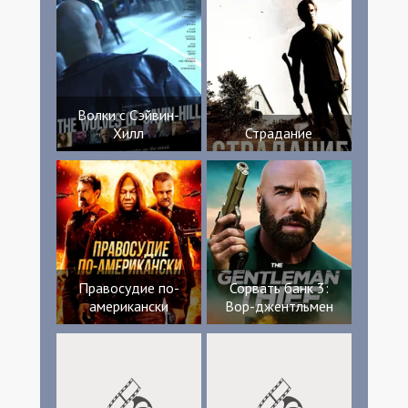
Волки с Сэйвин-
Хилл
Страдание
Правосудие по-
Сорвать банк 3:
американски
Вор-джентльмен