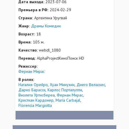
Дата выхода:
2023-07-06
Премьера в РФ:
2024-02-29
Страна:
Аргентина Уругвай
Жанр:
Драмы
Комедии
Возраст:
18
Время:
105 м.
Качество:
webdl_1080
Перевод:
AlphaProjectКиноПоиск HD
Режиссер:
Фернан Мирас
В ролях:
Наталия Орейро
Хуан Минухин
Диего Веласкес
Дарио Барасси
Карлос Порталуппи
Виолета Уртисбереа
Фернан Мирас
Кристиан Кардонер
María Carbajal
Florencia Margiotta