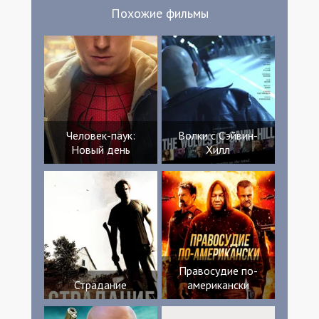
Похожие фильмы
Человек-паук:
Волки с Сэйвин-
Новый день
Хилл
Правосудие по-
Страдание
американски