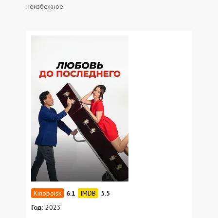
неизбежное.
6.1
5.5
Год:
2023