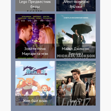
Lego Предвестник
Агент-новичок
беды
Яньчжи
Зовите меня
Майкл Джексон:
Маргарита-мэн
Вердикт
Жил-был воин
Ещё 17