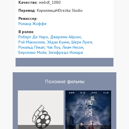
Качество:
webdl_1080
Перевод:
КириллицаHDrezka Studio
Режиссер:
Роланд Жоффе
В ролях:
Роберт Де Ниро
Джереми Айронс
Рэй Макэнэлли
Эйдан Куинн
Шери Лунги
Рональд Пикап
Чак Лоу
Лиам Нисон
Берселио Мойя
Зигифредо Исмаре
Похожие фильмы