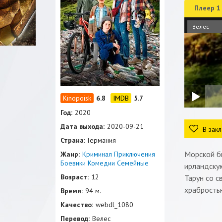
Плеер 1
Велес
6.8
5.7
Год:
2020
Дата выхода:
2020-09-21
В закл
Страна:
Германия
Морской би
Жанр:
Криминал
Приключения
Боевики
Комедии
Семейные
ирландскую
Возраст:
12
Тарун со с
храбростью
Время:
94 м.
Качество:
webdl_1080
Перевод:
Велес