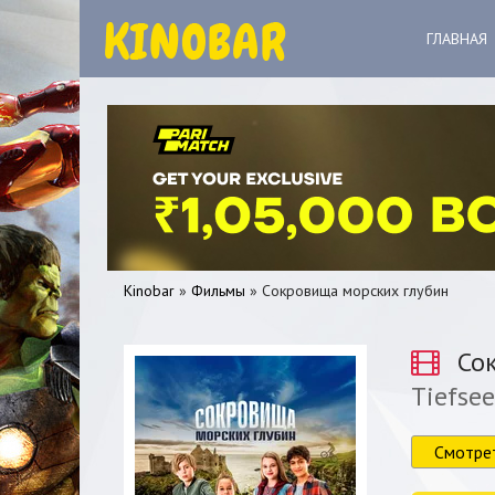
ГЛАВНАЯ
Kinobar
»
Фильмы
» Сокровища морских глубин
Сок
Tiefsee
0
1
2
3
4
5
Смотре