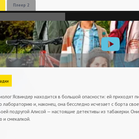
Плеер 2
адки
олог Ясвиндер находится в большой опасности: ей приходят пис
 лабораторию и, наконец, она бесследно исчезает с борта своег
воей подругой Алисой — настоящие детективы из табакерки. Они
 и смекалкой.