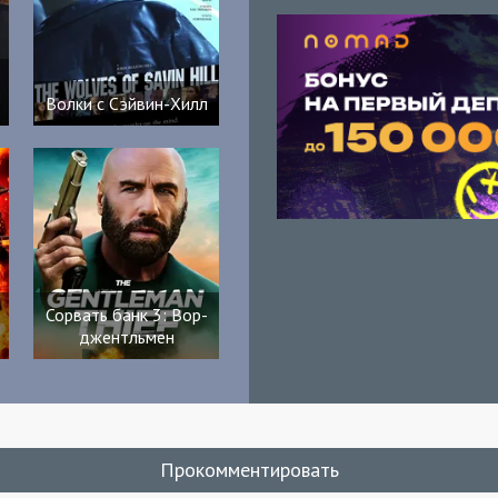
Волки с Сэйвин-Хилл
Сорвать банк 3: Вор-
джентльмен
Прокомментировать