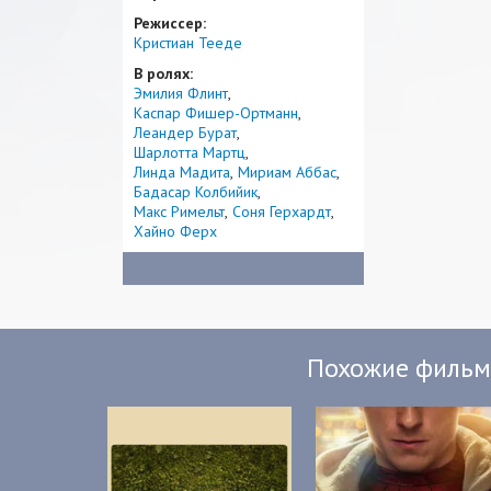
Режиссер:
Кристиан Тееде
В ролях:
Эмилия Флинт
Каспар Фишер-Ортманн
Леандер Бурат
Шарлотта Мартц
Линда Мадита
Мириам Аббас
Бадасар Колбийик
Макс Римельт
Соня Герхардт
Хайно Ферх
Похожие филь