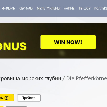
ФИЛЬМЫ
СЕРИАЛЫ
МУЛЬТФИЛЬМЫ
АНИМЕ
ТВ-ШОУ
КОЛЛЕК
ровища морских глубин
/ Die Pfefferkörne
ть
Трейлер