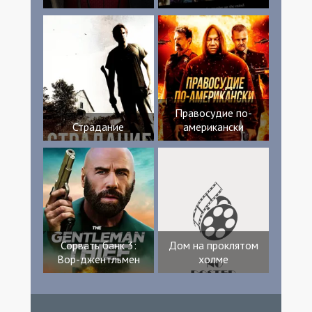
Правосудие по-
Страдание
американски
Сорвать банк 3:
Дом на проклятом
Вор-джентльмен
холме