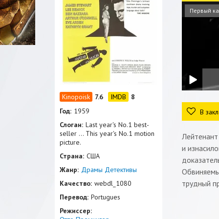
Первый к
7.6
8
Год:
1959
В закл
Слоган:
Last year's No.1 best-
seller ... This year's No.1 motion
Лейтенант
picture.
и изнасило
Страна:
США
доказател
Жанр:
Драмы
Детективы
Обвиняемый
трудный пр
Качество:
webdl_1080
Перевод:
Portugues
Режиссер: