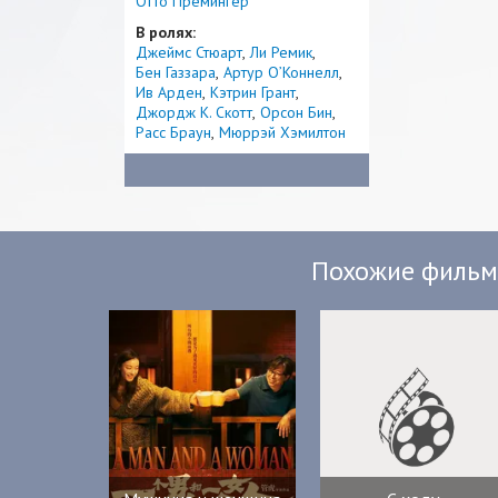
Отто Премингер
В ролях:
Джеймс Стюарт
Ли Ремик
Бен Газзара
Артур О’Коннелл
Ив Арден
Кэтрин Грант
Джордж К. Скотт
Орсон Бин
Расс Браун
Мюррэй Хэмилтон
Похожие филь