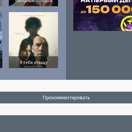
Звёздный городок
Я тебя отыщу
Прокомментировать