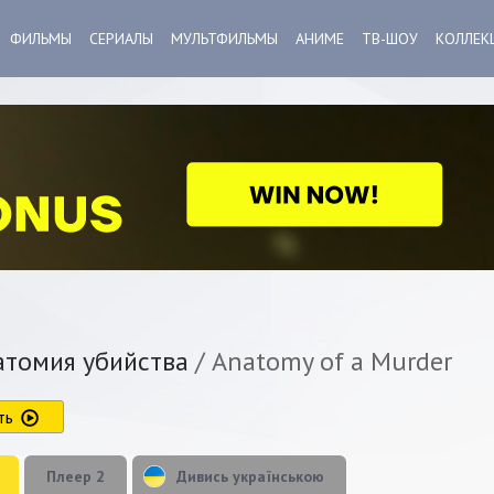
ФИЛЬМЫ
СЕРИАЛЫ
МУЛЬТФИЛЬМЫ
АНИМЕ
ТВ-ШОУ
КОЛЛЕК
томия убийства
/ Anatomy of a Murder
ть
Плеер 2
Дивись українською