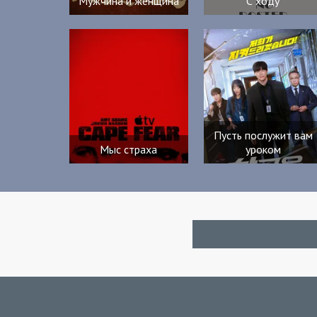
Мужчина и женщина
С ходу
Пусть послужит вам
Мыс страха
уроком