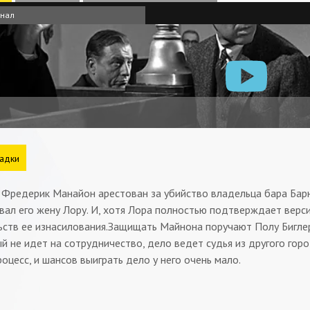
анал
адки
 Фредерик Манайон арестован за убийство владельца бара Барн
вал его жену Лору. И, хотя Лора полностью подтверждает верс
ьств ее изнасилования.Защищать Майнона поручают Полу Биглер
 не идет на сотрудничество, дело ведет судья из другого горо
оцесс, и шансов выиграть дело у него очень мало.