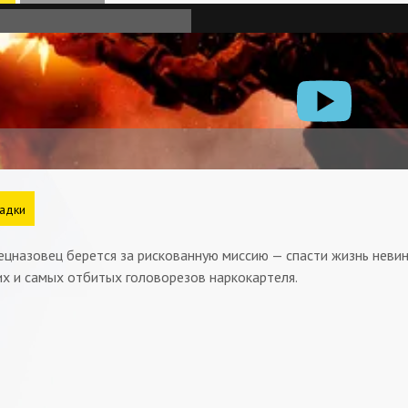
адки
ецназовец берется за рискованную миссию — спасти жизнь неви
их и самых отбитых головорезов наркокартеля.