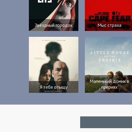
Звёздный городок
Мыс страха
Маленький домик в
Я тебя отыщу
прериях