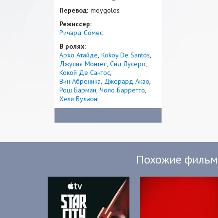
Перевод:
moygolos
Режиссер:
Ричард Сомес
В ролях:
Архо Атайде
Kokoy De Santos
Джулия Монтес
Сид Лусеро
Кокой Де Сантос
Вин Абреника
Джерард Акао
Рош Барман
Чоло Барретто
Хели Булаонг
Похожие филь