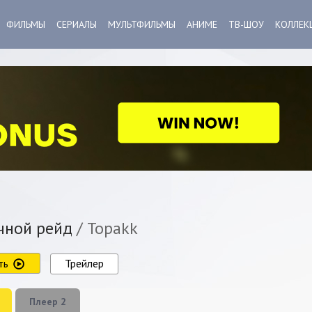
ФИЛЬМЫ
СЕРИАЛЫ
МУЛЬТФИЛЬМЫ
АНИМЕ
ТВ-ШОУ
КОЛЛЕК
ной рейд
/ Topakk
ть
Трейлер
Плеер 2