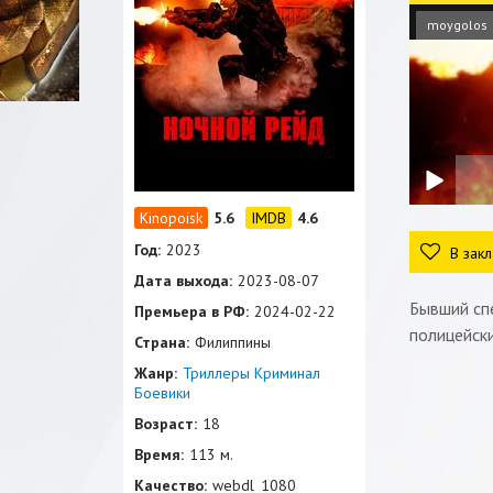
moygolos
5.6
4.6
Год:
2023
В закл
Дата выхода:
2023-08-07
Бывший сп
Премьера в РФ:
2024-02-22
полицейск
Страна:
Филиппины
Жанр:
Триллеры
Криминал
Боевики
Возраст:
18
Время:
113 м.
Качество:
webdl_1080