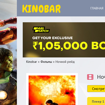
ГЛАВНАЯ
Kinobar
»
Фильмы
» Ночной рейд
Ноч
Смотре
0
1
2
3
4
5
Плеер 1