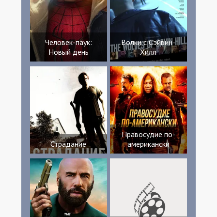
Человек-паук:
Волки с Сэйвин-
Новый день
Хилл
Правосудие по-
Страдание
американски