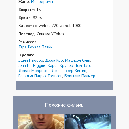
Жанр:
Мелодрамы
Возраст:
18
Время:
92 м.
Качество:
webdl_720 webdl_1080
Перевод:
Синема УСokko
Режиссер:
Тара Коуэлл-Плэйн
В ролях:
Эшли Ньюбро
Джон Кор
Мэдисон Смит
Jennifer Higgins
Карен Крупер
Том Тасс
Джилл Моррисон
Дженнифер Хиггин
Рональд Патрик Томпсон
Бриттани Палмер
Похожие фильмы