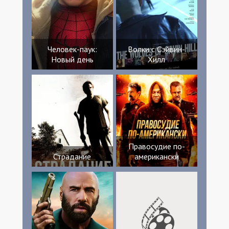
Человек-паук:
Волки с Сэйвин-
Новый день
Хилл
Правосудие по-
Страдание
американски