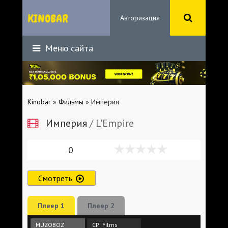
Авторизация
Меню сайта
Kinobar
»
Фильмы
» Империя
Империя
/ L'Empire
0
Смотреть
Плеер 1
Плеер 2
MUZOBOZ
CPI Films