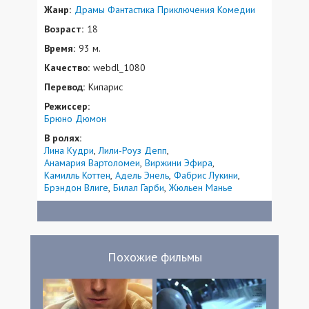
Жанр:
Драмы
Фантастика
Приключения
Комедии
Возраст:
18
Время:
93 м.
Качество:
webdl_1080
Перевод:
Кипарис
Режиссер:
Брюно Дюмон
В ролях:
Лина Кудри
Лили-Роуз Депп
Анамария Вартоломеи
Виржини Эфира
Камилль Коттен
Адель Энель
Фабрис Лукини
Брэндон Влиге
Билал Гарби
Жюльен Манье
Похожие фильмы