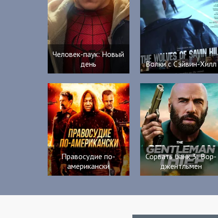
Человек-паук: Новый
день
Волки с Сэйвин-Хилл
Правосудие по-
Сорвать банк 3: Вор-
американски
джентльмен