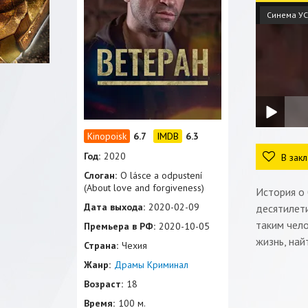
Синема УС
6.7
6.3
Год:
2020
В закл
Слоган:
O lásce a odpustení
(About love and forgiveness)
История о 
Дата выхода:
2020-02-09
десятилети
таким чело
Премьера в РФ:
2020-10-05
жизнь, на
Страна:
Чехия
Жанр:
Драмы
Криминал
Возраст:
18
Время:
100 м.