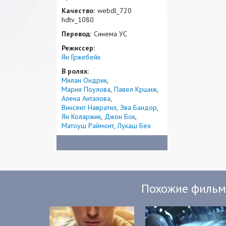
Качество:
webdl_720
hdtv_1080
Перевод:
Синема УС
Режиссер:
Ян Гржебейк
В ролях:
Милан Ондрик
Мария Поулова
Павел Кршиж
Алена Анталова
Винсент Навратил
Эва Бандор
Ян Коларжик
Джон Бок
Матоуш Раймонт
Лукаш Бех
Похожие филь