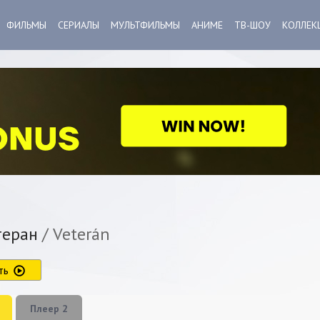
ФИЛЬМЫ
СЕРИАЛЫ
МУЛЬТФИЛЬМЫ
АНИМЕ
ТВ-ШОУ
КОЛЛЕК
еран
/ Veterán
ть
Плеер 2